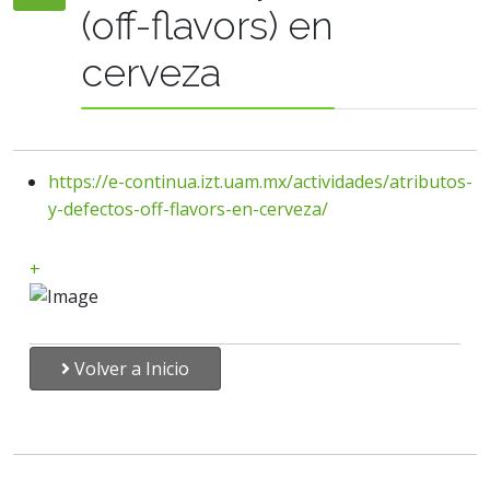
(off-flavors) en
cerveza
https://e-continua.izt.uam.mx/actividades/atributos-
y-defectos-off-flavors-en-cerveza/
+
Volver a Inicio