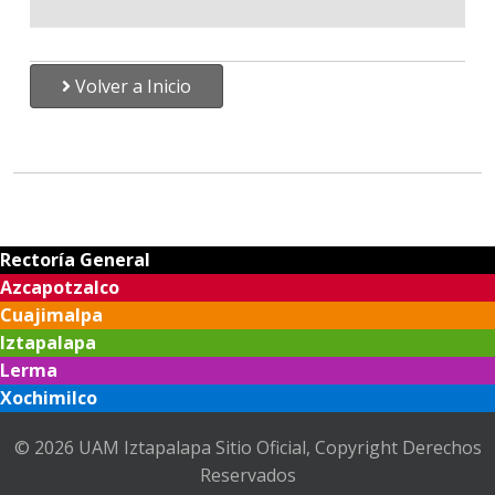
Volver a Inicio
Rectoría General
Azcapotzalco
Cuajimalpa
Iztapalapa
Lerma
Xochimilco
© 2026 UAM Iztapalapa Sitio Oficial, Copyright Derechos
Reservados