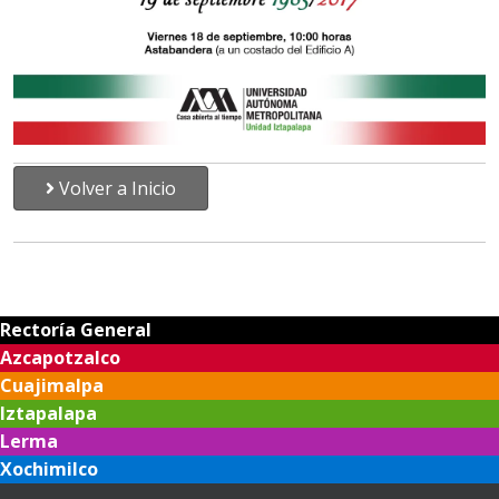
Volver a Inicio
Rectoría General
Azcapotzalco
Cuajimalpa
Iztapalapa
Lerma
Xochimilco