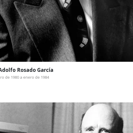
1 de febrero de 1980 tomó posesión el tercer Rector de la UAM I
co Cirujano por la Facultad de Medicina de la UNAM, donde tam
cas con especialidad en Biología de la Reproducción. Posteriorm
 Adolfo Rosado García
ro de 1980 a enero de 1984
Dr. Jorge Martínez Contreras
Enero de 1984 a enero de 1988