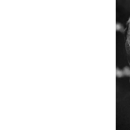
A la 
dest