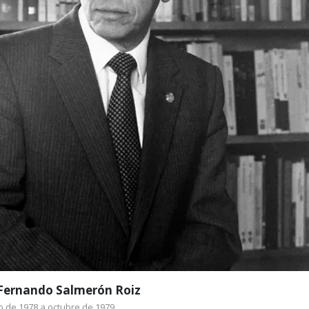
978, Fernando Salmerón Roiz se convirtió en el segundo Rector de
después c
 Fernando Salmerón Roiz
 de 1978 a octubre de 1979