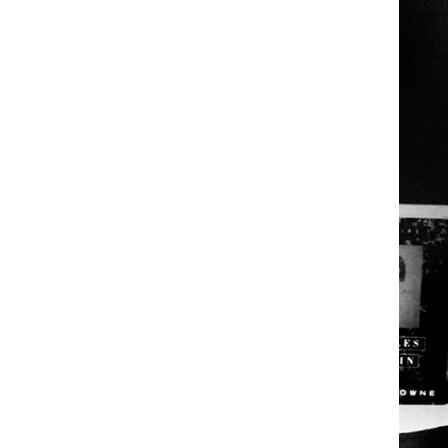
Naci
Izta