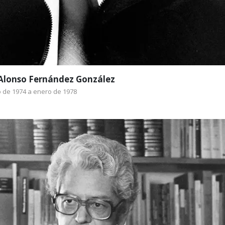
 Alonso Fernández González
 de 1974 a enero de 1978
Dr. Fernando Salmerón Roiz
Marzo de 1978 a octubre de 1979