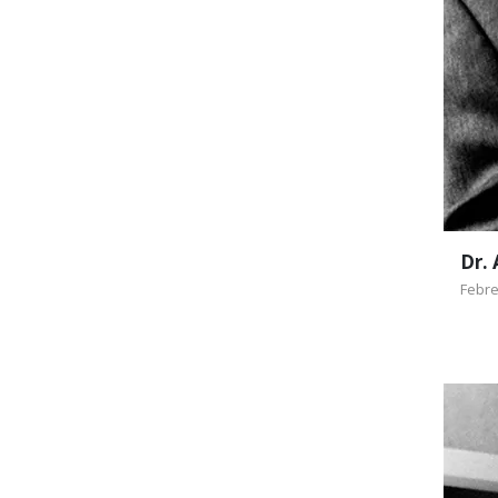
El 1
Médi
Médi
Dr.
Febre