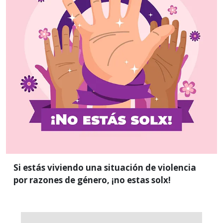
razones de género,
¡no estas solx!
Acude con nosotras, nos encontramos al interior de
la UAM Iztapalapa, edificio “M”, primer piso. Junto a
la Coordinación de COSIB, o envíanos un correo a:
genero@xanum.uam.mx
Si estás viviendo una situación de violencia
por razones de género, ¡no estas solx!